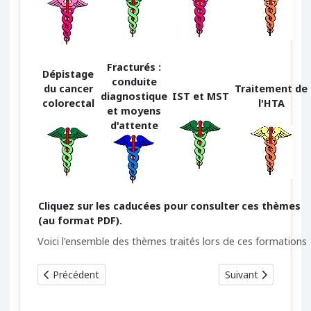
Fracturés :
Dépistage
conduite
du cancer
Traitement de
diagnostique
IST et MST
colorectal
l'HTA
et moyens
d'attente
Cliquez sur les caducées pour consulter ces thèmes
(au format PDF).
Voici l'ensemble des thèmes traités lors de ces formations
Article précédent : Troisième mission de formation médical
Article suivant : P
Précédent
Suivant