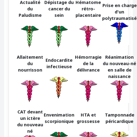
Actualité
Dépistage du
Hématome
Prise en charge
du
cancer du
rétro-
d'un
Paludisme
sein
placentaire
polytraumatisé
Allaitement
Hémorragie
Réanimation
Endocardite
du
de la
du nouveau-né
infectieuse
nourrisson
délivrance
en salle de
naissance
CAT devant
Envenimation
HTA et
Tamponnade
un ictère
scorpionique
grossesse
péricardique
du nouveau
né