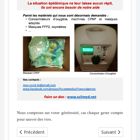
Nous comptons sur votre générosité, car chaque geste compte
pour sauver des vies.
Article précédent : Congrès international sur l'autisme, Alge
Article suivant : J
Précédent
Suivant