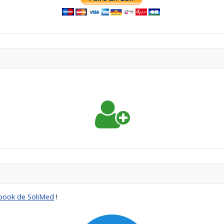
book de SoliMed
!